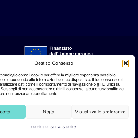
Gestisci Consenso
Progetto finanziato con la misura “Fondo a sostegno dell’impresa
tecnologie come i cookie per offrire la migliore esperienza possibile,
o e accedendo alle informazioni del tuo dispositivo. Il tuo consenso ci
femminile” con fondi dell’Unione europea – NextGenerationEU”
analizzare dati come il comportamento di navigazione o gli ID unici su
(M5C1-Investimento 1.2)
 Se scegli di non acconsentire o ritiri il consenso, alcune funzionalità del
bero non funzionare correttamente.
cetta
Nega
Visualizza le preferenze
cookie policy
privacy policy
5 - 30175 Marghera (VE) · PEC:
noima@assicurata.it