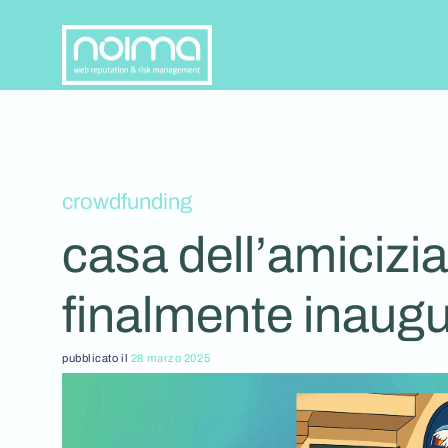
Salta
ai
contenuti
crowdfunding
casa dell’amicizia
finalmente inaugu
pubblicato il
28 marzo 2025