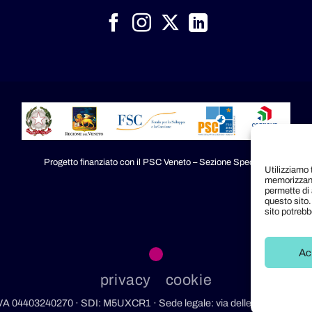
Progetto finanziato con il PSC Veneto – Sezione Speciale
Utilizziamo 
memorizzand
permette di 
questo sito.
sito potreb
Ac
privacy
cookie
.IVA 04403240270 · SDI: M5UXCR1 · Sede legale: via delle Industrie, 1